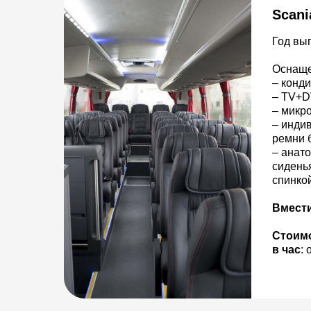
Scani
Год вып
Оснаще
– конд
– TV+D
– микр
– инди
ремни 
– анат
сидень
спинкой
Вмест
Стоим
в час
: 