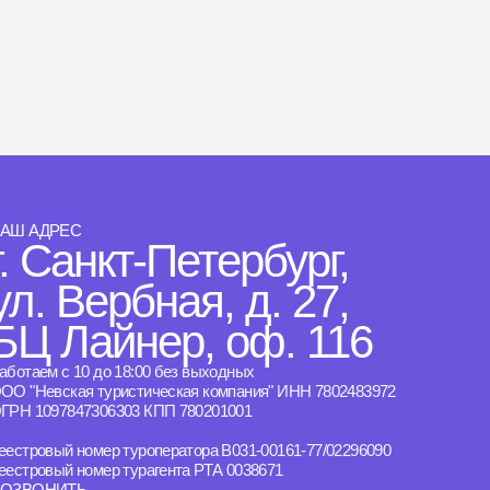
АШ АДРЕС
г. Санкт-Петербург,
ул. Вербная, д. 27,
БЦ Лайнер, оф. 116
аботаем с 10 до 18:00 без выходных
ОО "Невская туристическая компания" ИНН 7802483972
ГРН 1097847306303 КПП 780201001
еестровый номер туроператора B031-00161-77/02296090
еестровый номер турагента РТА 0038671
ОЗВОНИТЬ