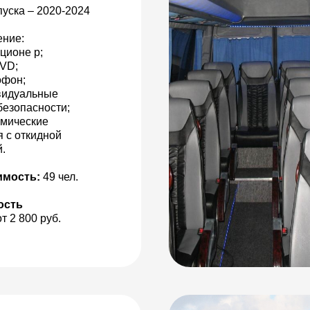
пуска – 2020-2024
ние:
ционе р;
VD;
офон;
видуальные
безопасности;
омические
я с откидной
.
имость:
49 чел.
ость
т 2 800 руб.