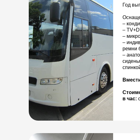
Год вы
Оснаще
– конди
– TV+D
– микр
– инди
ремни 
– анат
сидень
спинкой
Вмест
Стоим
в час:
о