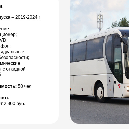
a
уска – 2019-2024 г
ние:
иционер;
VD;
офон;
видуальные
безопасности;
омические
я с откидной
;
имость:
50 чел.
ость
от 2 800 руб.