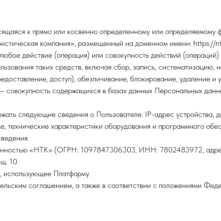
сящаяся к прямо или косвенно определенному или определяемому ф
стическая компания», размещенный на доменном имени: https://ntc
любое действие (операция) или совокупность действий (операций
ьзования таких средств, включая сбор, запись, систематизацию, н
редоставление, доступ), обезличивание, блокирование, удаление 
– совокупность содержащихся в базах данных Персональных данн
ржать следующие сведения о Пользователе: IP-адрес устройства, 
, технические характеристики оборудования и программного обесп
сведения.
венностью «НТК» (ОГРН: 1097847306303, ИНН: 7802483972, адрес р
щ. 10.
о, использующее Платформу.
тельским соглашением, а также в соответствии с положениями Фе