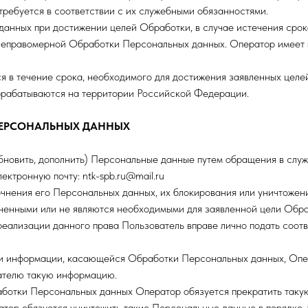
требуется в соответствии с их служебными обязанностями.
анных при достижении целей Обработки, в случае истечения срок
я неправомерной Обработки Персональных данных. Оператор имее
я в течение срока, необходимого для достижения заявленных целе
брабатываются на территории Российской Федерации.
 ПЕРСОНАЛЬНЫХ ДАННЫХ
обновить, дополнить) Персональные данные путем обращения в слу
ктронную почту: ntk-spb.ru@mail.ru
очнения его Персональных данных, их блокирования или уничтожен
ученными или не являются необходимыми для заявленной цели Обра
реализации данного права Пользователь вправе лично подать соот
ии информации, касающейся Обработки Персональных данных, Опер
ателю такую информацию.
аботки Персональных данных Оператор обязуется прекратить таку
ор обязуется уничтожить такие Персональные данные в порядке, 