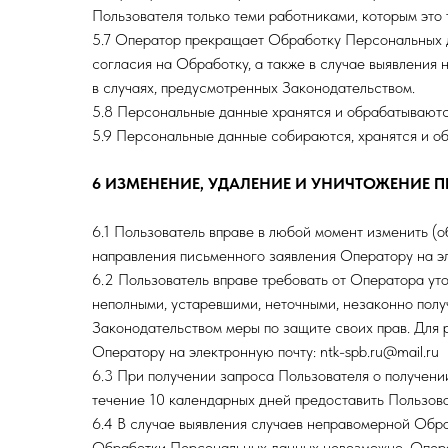
Пользователя только теми работниками, которым это 
5.7 Оператор прекращает Обработку Персональных д
согласия на Обработку, а также в случае выявлени
в случаях, предусмотренных Законодательством.
5.8 Персональные данные хранятся и обрабатываютс
5.9 Персональные данные собираются, хранятся и о
6 ИЗМЕНЕНИЕ, УДАЛЕНИЕ И УНИЧТОЖЕНИЕ
6.1 Пользователь вправе в любой момент изменить (
направления письменного заявления Оператору на эле
6.2 Пользователь вправе требовать от Оператора ут
неполными, устаревшими, неточными, незаконно пол
Законодательством меры по защите своих прав. Для 
Оператору на электронную почту: ntk-spb.ru@mail.ru
6.3 При получении запроса Пользователя о получен
течение 10 календарных дней предоставить Пользов
6.4 В случае выявления случаев неправомерной Обр
Обработки Персональных данных невозможно, Операт