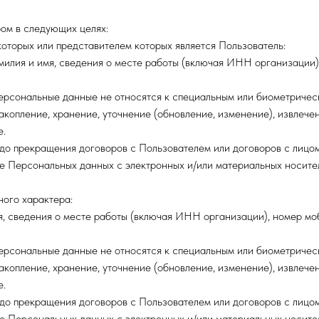
ом в следующих целях:
которых или представителем которых является Пользователь:
илия и имя, сведения о месте работы (включая ИНН организации)
ерсональные данные не относятся к специальным или биометриче
акопление, хранение, уточнение (обновление, изменение), извлечен
е.
о прекращения договоров с Пользователем или договоров с лицом,
е Персональных данных с электронных и/или материальных носите
ного характера:
 сведения о месте работы (включая ИНН организации), номер моб
ерсональные данные не относятся к специальным или биометриче
акопление, хранение, уточнение (обновление, изменение), извлечен
е.
о прекращения договоров с Пользователем или договоров с лицом,
е Персональных данных с электронных и/или материальных носите