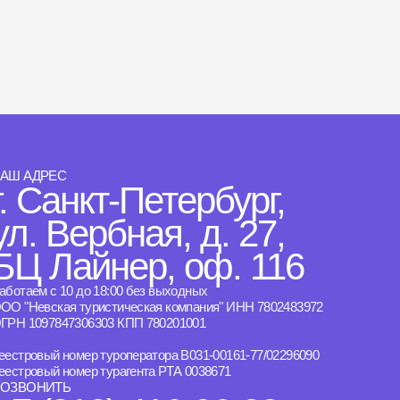
АШ АДРЕС
г. Санкт-Петербург,
ул. Вербная, д. 27,
БЦ Лайнер, оф. 116
аботаем с 10 до 18:00 без выходных
ОО "Невская туристическая компания" ИНН 7802483972
ГРН 1097847306303 КПП 780201001
еестровый номер туроператора B031-00161-77/02296090
еестровый номер турагента РТА 0038671
ОЗВОНИТЬ