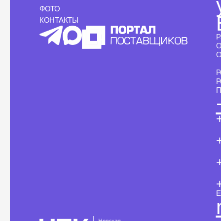
ФОТО
КОНТАКТЫ
Р
О
О
Р
Р
П
+
+
E