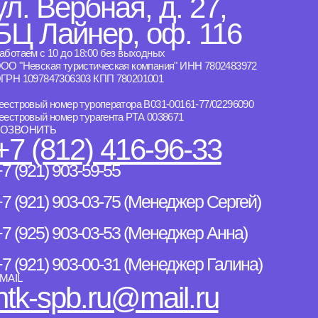
ул. Вербная, д. 27,
БЦ Лайнер, оф. 116
аботаем с 10 до 18:00 без выходных
ОО "Невская туристическая компания" ИНН 7802483972
ГРН 1097847306303 КПП 780201001
еестровый номер туроператора B031-00161-77/02296090
еестровый номер турагента РТА 0038671
ОЗВОНИТЬ
+7 (812) 416-96-33
7 (921) 903-59-55
7 (921) 903-03-75 (Менеджер Сергей)
+7 (925) 903-03-53 (Менеджер Анна)
+7 (921) 903-00-31 (Менеджер Галина)
MAIL
ntk-spb.ru@mail.ru