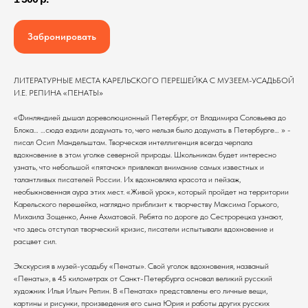
Забронировать
ЛИТЕРАТУРНЫЕ МЕСТА КАРЕЛЬСКОГО ПЕРЕШЕЙКА С МУЗЕЕМ-УСАДЬБОЙ
И.Е. РЕПИНА «ПЕНАТЫ»
«Финляндией дышал дореволюционный Петербург, от Владимира Соловьева до
Блока… …сюда ездили додумать то, чего нельзя было додумать в Петербурге… » -
писал Осип Мандельштам. Творческая интеллигенция всегда черпала
вдохновение в этом уголке северной природы. Школьникам будет интересно
узнать, что небольшой «пятачок» привлекал внимание самых известных и
талантливых писателей России. Их вдохновляла красота и пейзаж,
необыкновенная аура этих мест. «Живой урок», который пройдет на территории
Карельского перешейка, наглядно приблизит к творчеству Максима Горького,
Михаила Зощенко, Анне Ахматовой. Ребята по дороге до Сестрорецка узнают,
что здесь отступал творческий кризис, писатели испытывали вдохновение и
расцвет сил.
Экскурсия в музей-усадьбу «Пенаты». Свой уголок вдохновения, названый
«Пенаты», в 45 километрах от Санкт-Петербурга основал великий русский
художник Илья Ильич Репин. В «Пенатах» представлены его личные вещи,
картины и рисунки, произведения его сына Юрия и работы других русских