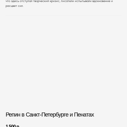
что здесь отступал творческий кризис, писатели испытывали вдохновение и
расцвет сил.
Репин в Санкт-Петербурге и Пенатах
1 500
р.