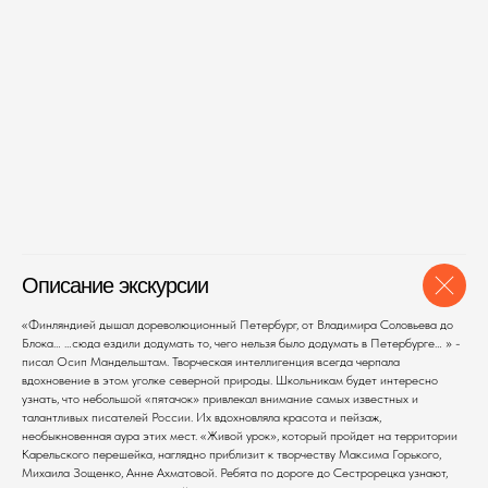
Описание экскурсии
«Финляндией дышал дореволюционный Петербург, от Владимира Соловьева до
Блока… …сюда ездили додумать то, чего нельзя было додумать в Петербурге… » -
писал Осип Мандельштам. Творческая интеллигенция всегда черпала
вдохновение в этом уголке северной природы. Школьникам будет интересно
узнать, что небольшой «пятачок» привлекал внимание самых известных и
талантливых писателей России. Их вдохновляла красота и пейзаж,
необыкновенная аура этих мест. «Живой урок», который пройдет на территории
Карельского перешейка, наглядно приблизит к творчеству Максима Горького,
Михаила Зощенко, Анне Ахматовой. Ребята по дороге до Сестрорецка узнают,