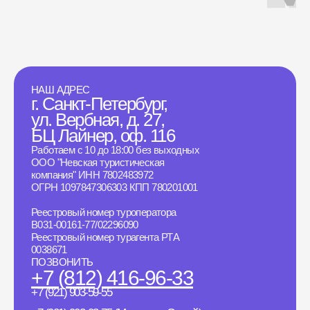
НАШ АДРЕС
г. Санкт-Петербург,
ул. Вербная, д. 27,
БЦ Лайнер, оф. 116
Работаем с 10 до 18:00 без выходных
ООО "Невская туристическая
компания" ИНН 7802483972
ОГРН 1097847306303 КПП 780201001
Реестровый номер туроператора
B031-00161-77/02296090
Реестровый номер турагента РТА
0038671
ПОЗВОНИТЬ
+7 (812) 416-96-33
+7 (921) 903-59-55