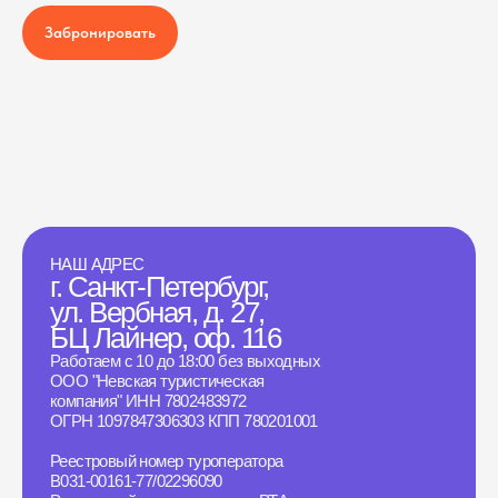
Забронировать
НАШ АДРЕС
г. Санкт-Петербург,
ул. Вербная, д. 27,
БЦ Лайнер, оф. 116
Работаем с 10 до 18:00 без выходных
ООО "Невская туристическая
компания" ИНН 7802483972
ОГРН 1097847306303 КПП 780201001
Реестровый номер туроператора
B031-00161-77/02296090