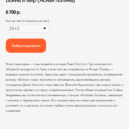
6 700
р.
Кол-во чел (стоимость за чел.)
Забронировать
Всего один день — и вы окажетесь в мире Льва Толстого. Тур начинается с
обзорной экскурсии по Туле, после чего вы отправитесь в Ясную Поляну —
родовое имение писателя. Здесь вас ждет специальная программа, посвященная
роману «Война и мир»: прогулка по заповеднику, вдохновлявшему автора,
посещение Дома Толстого и выставки во Флигеле Кузминских, где можно узнать о
прототипах героев и истории создания романа. После обеда по рецептам Софьи
Андреевны вы посетите восстановленную станцию «Козлова Засека», связанную
с жизнью и творчеством гения. Это путешествие не только для школьников и
учителей, но и для всех, кто хочет глубже понять великий роман и личность его
создателя.