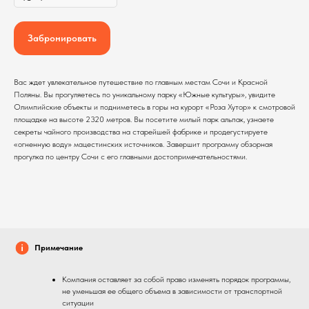
Забронировать
Вас ждет увлекательное путешествие по главным местам Сочи и Красной
Поляны. Вы прогуляетесь по уникальному парку «Южные культуры», увидите
Олимпийские объекты и подниметесь в горы на курорт «Роза Хутор» к смотровой
площадке на высоте 2320 метров. Вы посетите милый парк альпак, узнаете
секреты чайного производства на старейшей фабрике и продегустируете
«огненную воду» мацестинских источников. Завершит программу обзорная
прогулка по центру Сочи с его главными достопримечательностями.
Примечание
Компания оставляет за собой право изменять порядок программы,
не уменьшая ее общего объема в зависимости от транспортной
ситуации