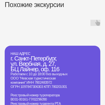
Похожие экскурсии
НАШ АДРЕС
г. Санкт-Петербург,
ул. Вербная, д. 27,
БЦ Лайнер, оф. 116
Работаем с 10 до 18:00 без выходных
ООО "Невская туристическая
компания" ИНН 7802483972
ОГРН 1097847306303 КПП 780201001
Реестровый номер туроператора
B031-00161-77/02296090
Реестровый номер турагента РТА