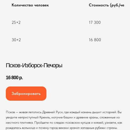
Количество человек
Стоимость (руб./чел.)
25+2
17 300
30+2
16 800
Псков-Изборск-Печоры
16 800
р.
Забронировать
Псков — живая летопись Древней Руси, где каждый камень дышит историей. Вы
увидите неприступный Кремль, могучие башни и древние храмы, сложенные из
местного плитняка. Пройдете по следам псковских купцов и князей, узнаете, как
рождалась вольница и почему город веками хранил западные рубежи страны.