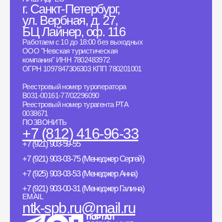
г. Санкт-Петербург,
ул. Вербная, д. 27,
БЦ Лайнер, оф. 116
Работаем с 10 до 18:00 без выходных
ООО "Невская туристическая
компания" ИНН 7802483972
ОГРН 1097847306303 КПП 780201001
Реестровый номер туроператора
B031-00161-77/02296090
Реестровый номер турагента РТА
0038671
ПОЗВОНИТЬ
+7 (812) 416-96-33
+7 (921) 903-59-55
+7 (921) 903-03-75 (Менеджер Сергей)
+7 (925) 903-03-53 (Менеджер Анна)
+7 (921) 903-00-31 (Менеджер Галина)
EMAIL
ntk-spb.ru@mail.ru