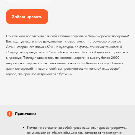
Забронировать
Приглашаем вас открыть для себя главные сокровища Черноморского побережья!
Вас ждет увлекательное двухдневное путешествие: от исторического центра
Сочи и старинного парка «Южные культуры» до футуристических технологий
«Сириуса» и грандиозного Олимпийского парка. На второй день вы отправитесь
в Красную Поляну, подниметесь по канатной дороге на высоту более 2000
метров и насладитесь захватывающими панорамами Кавказских гор. Помимо
ярких фотографий и новых знаний, вы проникнетесь уникальной атмосферой
города, где прошлое встречается с будущим.
Примечание
Компания оставляет за собой право изменять порядок программы,
не уменьшая ее общего объема в зависимости от транспортной