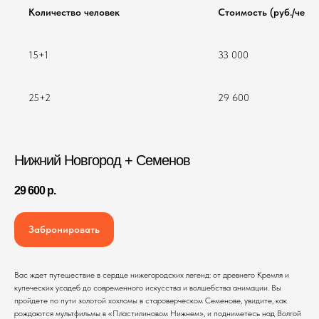
Количество человек
Стоимость (руб./чел.)
15+1
33 000
25+2
29 600
Нижний Новгород + Семенов
29 600
р.
Забронировать
Вас ждет путешествие в сердце нижегородских легенд: от древнего Кремля и
купеческих усадеб до современного искусства и волшебства анимации. Вы
пройдете по пути золотой хохломы в староверческом Семенове, увидите, как
рождаются мультфильмы в «Пластилиновом Нижнем», и подниметесь над Волгой