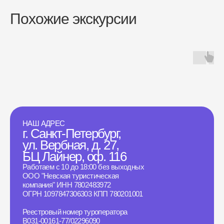
Похожие экскурсии
НАШ АДРЕС
г. Санкт-Петербург,
ул. Вербная, д. 27,
БЦ Лайнер, оф. 116
Работаем с 10 до 18:00 без выходных
ООО "Невская туристическая
компания" ИНН 7802483972
ОГРН 1097847306303 КПП 780201001
Реестровый номер туроператора
B031-00161-77/02296090