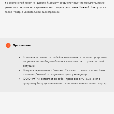
по знаменитой канатной дороге. Маршрут соединяет величие прошлого, яркие
ремесла и дерзкие эксперименты настоящего, раскрывая Нижний Новгород как
город-театр с удивительной сценографией.
Примечание
Компания оставляет за собой право изменять порядок программы,
не уменьшая ее общего объема в зависимости от транспортной
ситуации
В период праздников и "высокого" сезона стоимость может быть
изменена. Уточняйте актуальные цены у менеджера.
ООО «НТК» оставляет за собой право вносить изменения в
программу без ухудшения качества и уменьшения количества услуг.