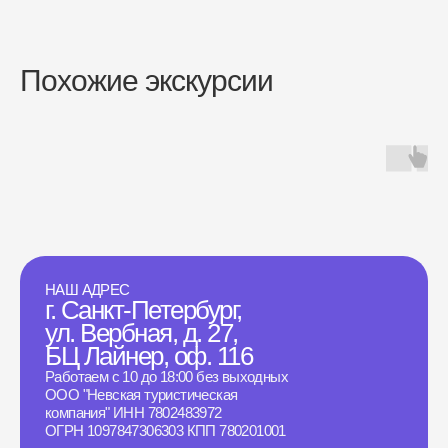
Похожие экскурсии
НАШ АДРЕС
г. Санкт-Петербург,
ул. Вербная, д. 27,
БЦ Лайнер, оф. 116
Работаем с 10 до 18:00 без выходных
ООО "Невская туристическая
компания" ИНН 7802483972
ОГРН 1097847306303 КПП 780201001