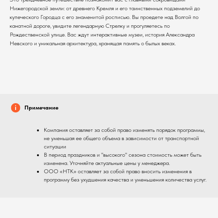
Нижегородской земли: от древнего Кремля и его таинственных подземелий до
купеческого Городца с его знаменитой росписью. Вы проедете над Волгой по
канатной дороге, увидите легендарную Стрелку и прогуляетесь по
Рождественской улице. Вас ждут интерактивные музеи, история Александра
Невского и уникальная архитектура, хранящая память о былых веках.
Примечание
Компания оставляет за собой право изменять порядок программы,
не уменьшая ее общего объема в зависимости от транспортной
ситуации
В период праздников и "высокого" сезона стоимость может быть
изменена. Уточняйте актуальные цены у менеджера.
ООО «НТК» оставляет за собой право вносить изменения в
программу без ухудшения качества и уменьшения количества услуг.