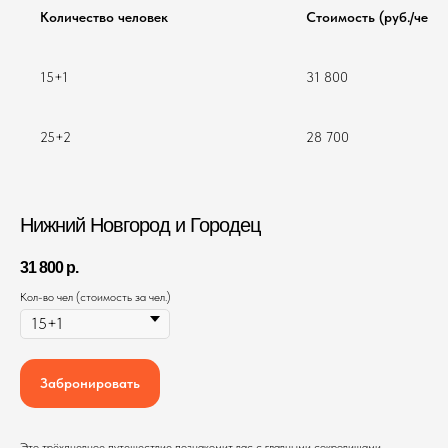
Количество человек
Стоимость (руб./чел.)
15+1
31 800
25+2
28 700
Нижний Новгород и Городец
31 800
р.
Кол-во чел (стоимость за чел.)
Забронировать
Это трёхдневное путешествие познакомит вас с главными сокровищами