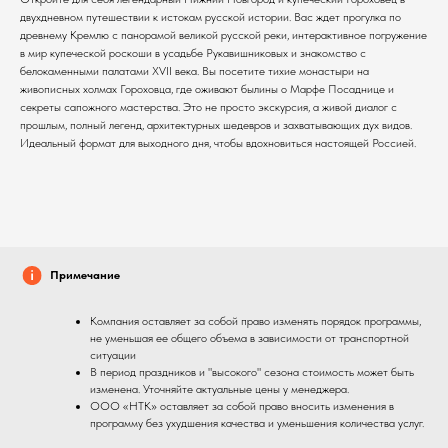
двухдневном путешествии к истокам русской истории. Вас ждет прогулка по
древнему Кремлю с панорамой великой русской реки, интерактивное погружение
в мир купеческой роскоши в усадьбе Рукавишниковых и знакомство с
белокаменными палатами XVII века. Вы посетите тихие монастыри на
живописных холмах Гороховца, где оживают былины о Марфе Посаднице и
секреты сапожного мастерства. Это не просто экскурсия, а живой диалог с
прошлым, полный легенд, архитектурных шедевров и захватывающих дух видов.
Идеальный формат для выходного дня, чтобы вдохновиться настоящей Россией.
Примечание
Компания оставляет за собой право изменять порядок программы,
не уменьшая ее общего объема в зависимости от транспортной
ситуации
В период праздников и "высокого" сезона стоимость может быть
изменена. Уточняйте актуальные цены у менеджера.
ООО «НТК» оставляет за собой право вносить изменения в
программу без ухудшения качества и уменьшения количества услуг.