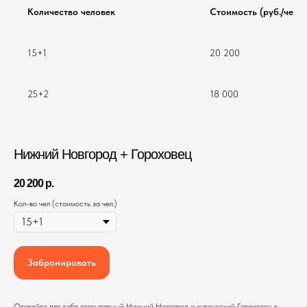
Количество человек
Стоимость (руб./чел.)
15+1
20 200
25+2
18 000
Нижний Новгород + Гороховец
20 200
р.
Кол-во чел (стоимость за чел.)
Забронировать
Откройте для себя легендарный Нижний Новгород и купеческий Гороховец в